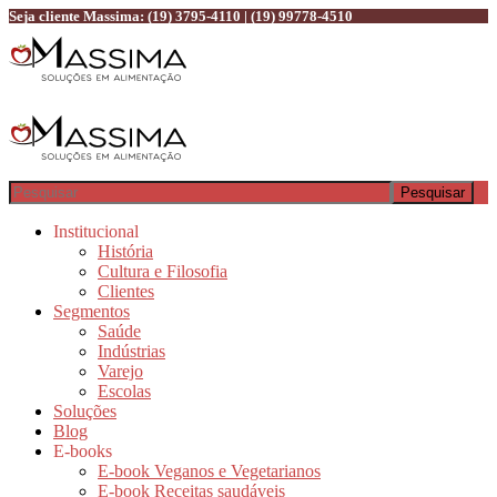
Seja cliente Massima: (19) 3795-4110 | (19) 99778-4510
Pesquisar
Institucional
História
Cultura e Filosofia
Clientes
Segmentos
Saúde
Indústrias
Varejo
Escolas
Soluções
Blog
E-books
E-book Veganos e Vegetarianos
E-book Receitas saudáveis