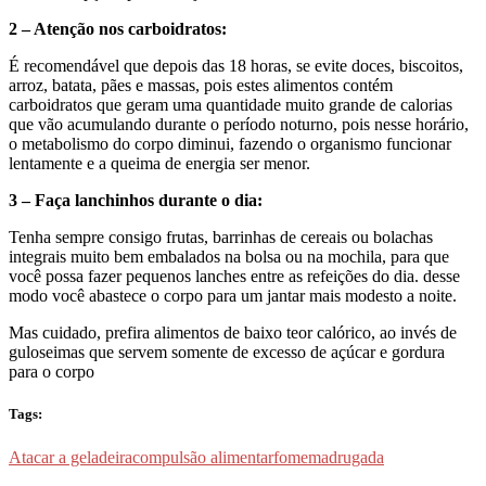
2 – Atenção nos carboidratos:
É recomendável que depois das 18 horas, se evite doces, biscoitos,
arroz, batata, pães e massas, pois estes alimentos contém
carboidratos que geram uma quantidade muito grande de calorias
que vão acumulando durante o período noturno, pois nesse horário,
o metabolismo do corpo diminui, fazendo o organismo funcionar
lentamente e a queima de energia ser menor.
3 – Faça lanchinhos durante o dia:
Tenha sempre consigo frutas, barrinhas de cereais ou bolachas
integrais muito bem embalados na bolsa ou na mochila, para que
você possa fazer pequenos lanches entre as refeições do dia. desse
modo você abastece o corpo para um jantar mais modesto a noite.
Mas cuidado, prefira alimentos de baixo teor calórico, ao invés de
guloseimas que servem somente de excesso de açúcar e gordura
para o corpo
Tags:
Atacar a geladeira
compulsão alimentar
fome
madrugada