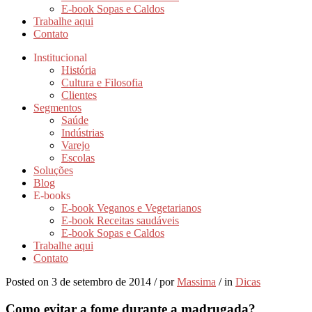
E-book Sopas e Caldos
Trabalhe aqui
Contato
Institucional
História
Cultura e Filosofia
Clientes
Segmentos
Saúde
Indústrias
Varejo
Escolas
Soluções
Blog
E-books
E-book Veganos e Vegetarianos
E-book Receitas saudáveis
E-book Sopas e Caldos
Trabalhe aqui
Contato
Posted on
3 de setembro de 2014
/
por
Massima
/
in
Dicas
Como evitar a fome durante a madrugada?