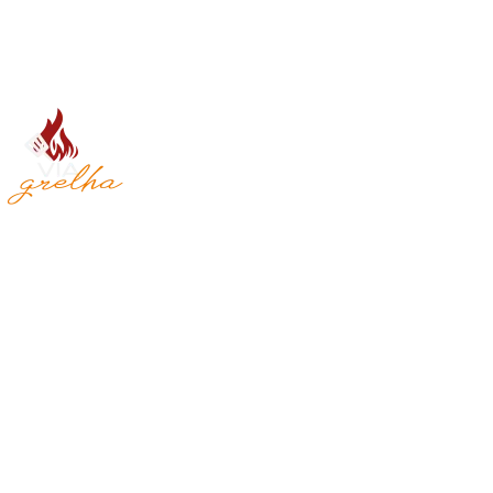
Saiba mais
Via Grelha
O Via Grelha oferece grelhados preparados à vista dos clientes,
proporcionando uma experiência personalizada e única. Seu
cardápio inclui saladas, omeletes, batatas, massas e o tradicional
arroz com feijão, atendendo ao gosto brasileiro.
Saiba mais