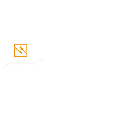
bombonieres e oferece soluções rápidas e saborosas para áreas
com grande fluxo de pessoas.
Saiba mais
Via Gourmet
O Via Gourmet oferece pratos à la carte com preparo à vista dos
clientes, destacando-se pela qualidade e interação com chefs e
cozinheiros. Esta abordagem promove troca de informações com
os gourmets e destaca refeições elaboradas e pratos preparados
na hora, como massas e grelhados.