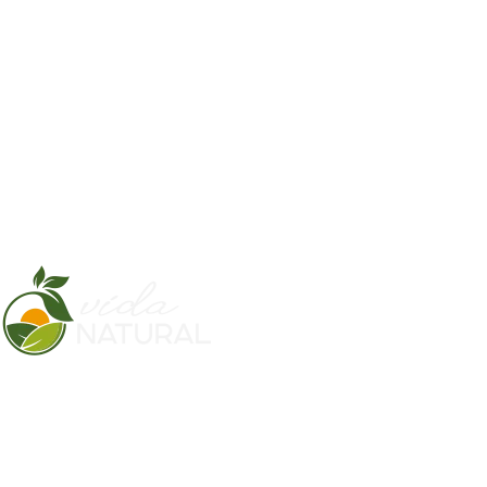
O nome já remete a um ambiente caseiro e é esta a ideia. Com
excelência na qualidade gustativa, nos serviços e no bom
acolhimento, transformamos o simples em algo atrativo e de
grande aceitação pelos seus consumidores. Tradição e Sabor é o
arroz e o feijão do dia a dia com um toque gastronômico.
Saiba mais
O que todos querem hoje em dia é ter uma vida mais saudável e