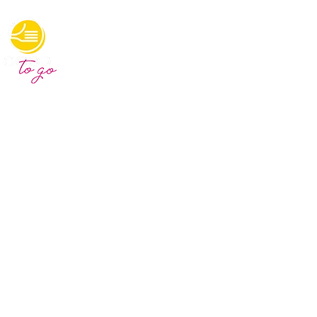
Food Service 4 You
O mundo moderno exige ofertas de produtos alimentares mais
seguros, embalagens individuais, práticos e com preços
acessíveis. A Massima, unindo seus conceitos à tecnologia,
entrega através da sua marca Good to Go, uma grande variedade
de cardápios.
Saiba mais