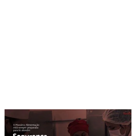
O cardápio é desenvolvido por nutricionistas com base no perfil
da sua empresa e preparado em nosso centro integrado de
produção, um polo tecnológico com equipamentos modernos
que garantem segurança alimentar e refeições com sabor e
qualidade. Depois de preparadas e embaladas, as refeições
partem em transporte adequado para o seu local de destino.
A Massima está preparada para atender a sua empresa:
Segurança alimentar aliada a gastronomia com pratos nutritivos
e saborosos.
Fale com a Massima