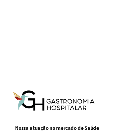
empresa
flexível e ágil
, que
oferece
soluções personalizadas
de acordo com o perfil da sua
empresa, destacando-se a
excelência no atendimento
e a
qualidade das refeições, com foco
na relação custo-benefício e
claro,
muito amor.
Nossa atuação no mercado de Saúde